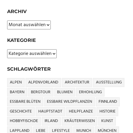
ARCHIV
Archiv
KATEGORIE
Kategorie
SCHLAGWÖRTER
ALPEN
ALPENVORLAND
ARCHITEKTUR
AUSSTELLUNG
BAYERN
BERGTOUR
BLUMEN
ERHOHLUNG
ESSBARE BLÜTEN
ESSBARE WILDPFLANZEN
FINNLAND
GESCHICHTE
HAUPTSTADT
HEILPFLANZE
HISTORIE
HOBBYFISCH.DE
IRLAND
KRÄUTERWISSEN
KUNST
LAPPLAND
LIEBE
LIFESTYLE
MUNICH
MÜNCHEN