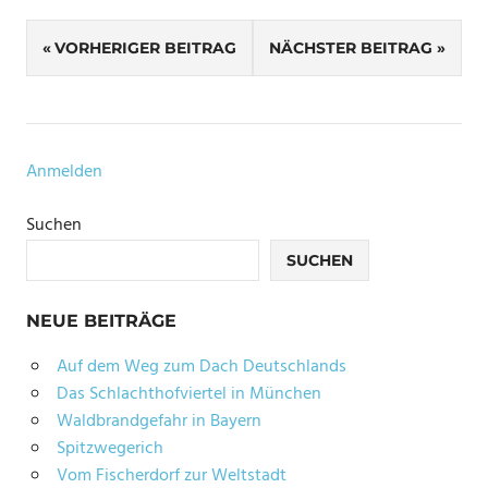
SCHLAGWÖRTER
Beitragsnavigation
DICHTERGARTEN
VORHERIGER BEITRAG
NÄCHSTER BEITRAG
FINANZGARTEN
GEHEIMTIPP
HOFGARTEN
Anmelden
MÜNCHEN
Suchen
ROMANTIK
SEHENSWÜRDIGKEIT
SUCHEN
SPAZIERGANG
NEUE BEITRÄGE
VALENTINSTAG
Auf dem Weg zum Dach Deutschlands
Das Schlachthofviertel in München
Waldbrandgefahr in Bayern
Spitzwegerich
Vom Fischerdorf zur Weltstadt