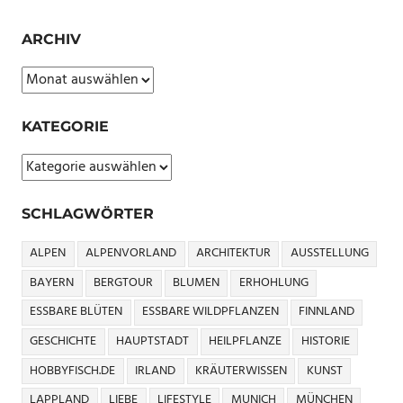
ARCHIV
Archiv
KATEGORIE
Kategorie
SCHLAGWÖRTER
ALPEN
ALPENVORLAND
ARCHITEKTUR
AUSSTELLUNG
BAYERN
BERGTOUR
BLUMEN
ERHOHLUNG
ESSBARE BLÜTEN
ESSBARE WILDPFLANZEN
FINNLAND
GESCHICHTE
HAUPTSTADT
HEILPFLANZE
HISTORIE
HOBBYFISCH.DE
IRLAND
KRÄUTERWISSEN
KUNST
LAPPLAND
LIEBE
LIFESTYLE
MUNICH
MÜNCHEN