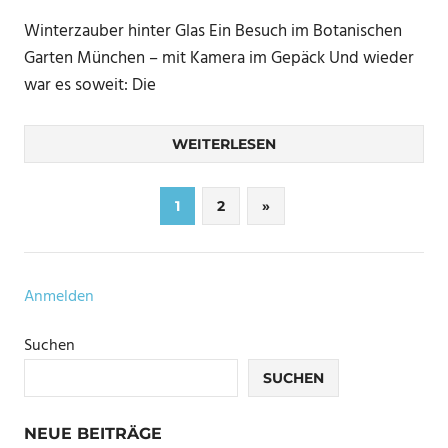
Winterzauber hinter Glas Ein Besuch im Botanischen
Garten München – mit Kamera im Gepäck Und wieder
war es soweit: Die
WEITERLESEN
Seitennummerierung
Nächste
1
2
»
Beiträge
der
Beiträge
Anmelden
Suchen
SUCHEN
NEUE BEITRÄGE