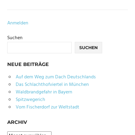
PFLANZEN
ESSBARE
WILDKRÄUTER
Anmelden
FRÜHJAHRSMÜDIGKEIT
Suchen
FRÜHLINGSKRÄUTER
SUCHEN
GRÜNE
KÜCHE
NEUE BEITRÄGE
HEILPFLANZE
Auf dem Weg zum Dach Deutschlands
KRÄUTERKÜCHE
Das Schlachthofviertel in München
KRÄUTERWISSEN
Waldbrandgefahr in Bayern
NATURHEILKUNDE
Spitzwegerich
Vom Fischerdorf zur Weltstadt
NIERENKRAUT
OXALSÄURE
ARCHIV
SAUERAMPFER
Archiv