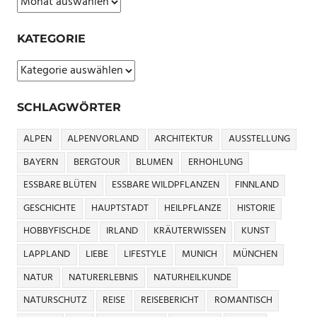
SAUERAMPFER
ERKENNEN
KATEGORIE
SAUERAMPFER
PESTO
Kategorie
SAUERAMPFER
WIRKUNG
SCHLAGWÖRTER
SAUERAMPFERSUPPE
ALPEN
ALPENVORLAND
ARCHITEKTUR
AUSSTELLUNG
VITAMINPFLANZE
BAYERN
BERGTOUR
BLUMEN
ERHOHLUNG
WILDKRÄUTER
ESSBARE BLÜTEN
ESSBARE WILDPFLANZEN
FINNLAND
WILDKRÄUTER
SAMMELN
GESCHICHTE
HAUPTSTADT
HEILPFLANZE
HISTORIE
WILDPFLANZENKÜCHE
HOBBYFISCH.DE
IRLAND
KRÄUTERWISSEN
KUNST
WILDSPINAT
LAPPLAND
LIEBE
LIFESTYLE
MUNICH
MÜNCHEN
NATUR
NATURERLEBNIS
NATURHEILKUNDE
NATURSCHUTZ
REISE
REISEBERICHT
ROMANTISCH