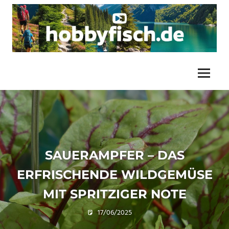
Zum
Inhalt
springen
Unsere
HIKINGHIGHLIGHTS.DE
Unternehmungen
und
Menü
/
Touren
HOBBYFISCH.DE
SAUERAMPFER – DAS
ERFRISCHENDE WILDGEMÜSE
MIT SPRITZIGER NOTE
17/06/2025
U. F.
Botanik