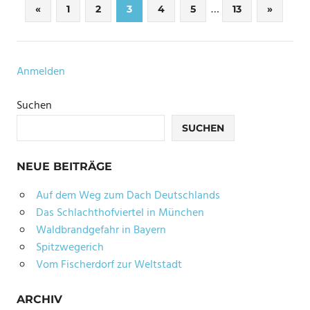
Seitennummerierung
…
Vorherige
Nächste
«
1
2
3
4
5
13
»
Beiträge
Beiträge
der
Beiträge
Anmelden
Suchen
SUCHEN
NEUE BEITRÄGE
Auf dem Weg zum Dach Deutschlands
Das Schlachthofviertel in München
Waldbrandgefahr in Bayern
Spitzwegerich
Vom Fischerdorf zur Weltstadt
ARCHIV