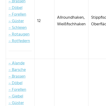
– Brassen
– Döbel
– Forellen
Allroundhaken,
Stippfis
12
– Güster
Weißfischhaken
Oberflä
– Schleien
– Rotaugen
– Rotfedern
– Alande
– Barsche
– Brassen
– Döbel
– Forellen
– Giebel
– Güster