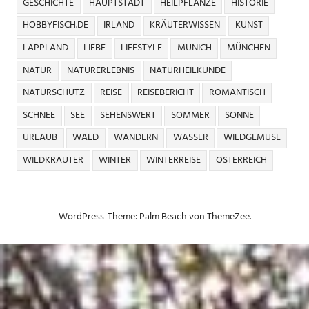
GESCHICHTE
HAUPTSTADT
HEILPFLANZE
HISTORIE
HOBBYFISCH.DE
IRLAND
KRÄUTERWISSEN
KUNST
LAPPLAND
LIEBE
LIFESTYLE
MUNICH
MÜNCHEN
NATUR
NATURERLEBNIS
NATURHEILKUNDE
NATURSCHUTZ
REISE
REISEBERICHT
ROMANTISCH
SCHNEE
SEE
SEHENSWERT
SOMMER
SONNE
URLAUB
WALD
WANDERN
WASSER
WILDGEMÜSE
WILDKRÄUTER
WINTER
WINTERREISE
ÖSTERREICH
WordPress-Theme: Palm Beach von ThemeZee.