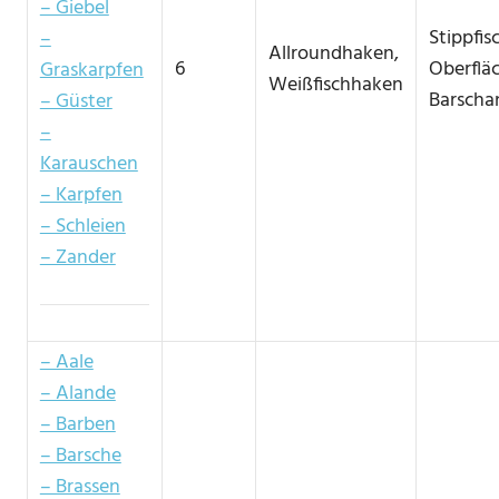
– Giebel
Stippfis
–
Allroundhaken,
6
Oberflä
Graskarpfen
Weißfischhaken
Barschan
– Güster
–
Karauschen
– Karpfen
– Schleien
– Zander
– Aale
– Alande
– Barben
– Barsche
– Brassen