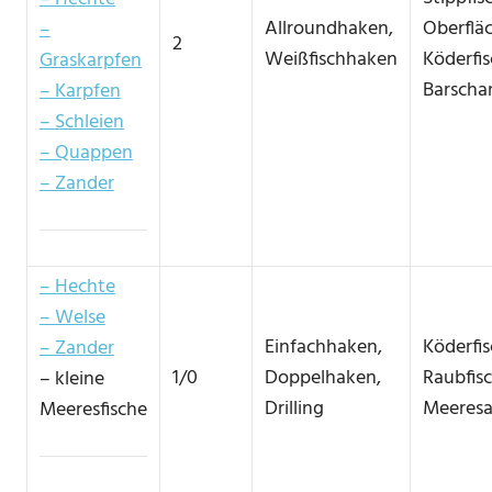
Allroundhaken,
Oberflä
–
2
Weißfischhaken
Köderfis
Graskarpfen
Barschan
– Karpfen
– Schleien
– Quappen
– Zander
– Hechte
– Welse
Einfachhaken,
Köderfi
– Zander
1/0
Doppelhaken,
Raubfis
– kleine
Drilling
Meeresa
Meeresfische