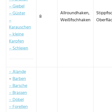
– Giebel
Allroundhaken,
Stippfis
– Güster
8
Weißfischhaken
Oberflä
–
Karauschen
– kleine
Karpfen
– Schleien
– Alande
–
Barben
– Barsche
– Brassen
– Döbel
– Forellen