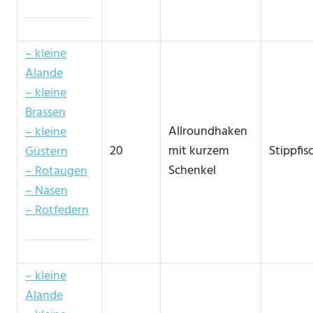
– kleine
Alande
– kleine
Brassen
Allroundhaken
– kleine
20
mit kurzem
Stippfi
Güstern
Schenkel
– Rotaugen
– Nasen
– Rotfedern
– kleine
Alande