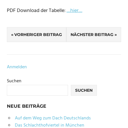
PDF Download der Tabelle:
…hier…
SCHLAGWÖRTER
Beitragsnavigation
ANGELN
VORHERIGER BEITRAG
NÄCHSTER BEITRAG
BAYERN
ERHOHLUNG
HOBBY
Anmelden
MÜNCHEN
Suchen
REISE
SPORT
SUCHEN
URLAUB
NEUE BEITRÄGE
Auf dem Weg zum Dach Deutschlands
Das Schlachthofviertel in München