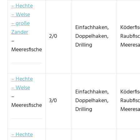
– Hechte
– Welse
– große
Einfachhaken,
Köderfi
Zander
2/0
Doppelhaken,
Raubfis
–
Drilling
Meeresa
Meeresfische
– Hechte
– Welse
Einfachhaken,
Köderfi
–
3/0
Doppelhaken,
Raubfis
Meeresfische
Drilling
Meeresa
– Hechte