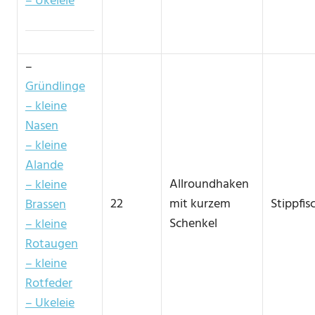
– Ukeleie
–
Gründlinge
– kleine
Nasen
– kleine
Alande
Allroundhaken
– kleine
22
mit kurzem
Stippfis
Brassen
Schenkel
– kleine
Rotaugen
– kleine
Rotfeder
– Ukeleie