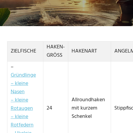
HAKEN-
ZIELFISCHE
HAKENART
ANGEL
GRÖSS
–
Gründlinge
– kleine
Nasen
Allroundhaken
– kleine
24
mit kurzem
Stippfis
Rotaugen
Schenkel
– kleine
Rotfedern