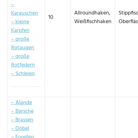
–
Allroundhaken,
Stippfis
Karauschen
10
Weißfischhaken
Oberflä
– kleine
Karpfen
– große
Rotaugen
– große
Rotfedern
– Schleien
– Alande
– Barsche
– Brassen
– Döbel
– Forellen