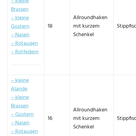
– kleine
Brassen
Allroundhaken
– kleine
18
mit kurzem
Stippfi
Güstern
Schenkel
– Nasen
– Rotaugen
– Rotfedern
– kleine
Alande
– kleine
Brassen
Allroundhaken
– Güstern
16
mit kurzem
Stippfi
– Nasen
Schenkel
– Rotaugen