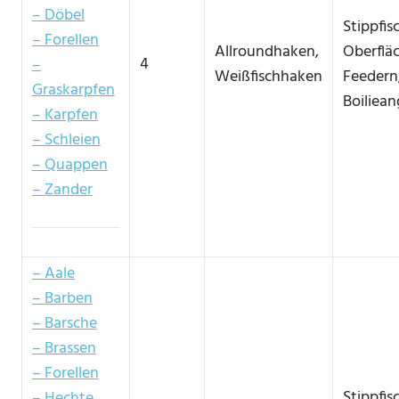
– Döbel
Stippfis
– Forellen
Allroundhaken,
Oberflä
4
–
Weißfischhaken
Feedern
Graskarpfen
Boiliean
– Karpfen
– Schleien
– Quappen
– Zander
– Aale
– Barben
– Barsche
– Brassen
– Forellen
Stippfis
– Hechte