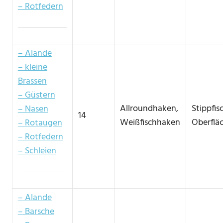
– Rotfedern
– Alande
– kleine
Brassen
– Güstern
Allroundhaken,
Stippfis
– Nasen
14
Weißfischhaken
Oberflä
– Rotaugen
– Rotfedern
– Schleien
– Alande
– Barsche