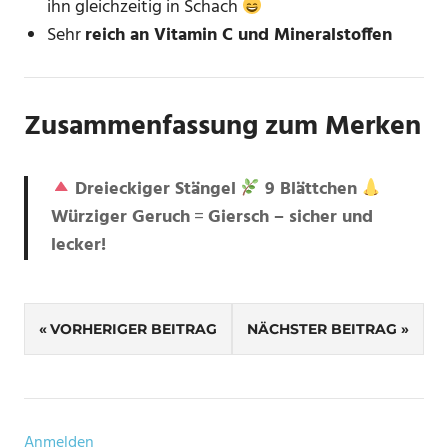
ihn gleichzeitig in Schach
Sehr
reich an Vitamin C und Mineralstoffen
Zusammenfassung zum Merken
Dreieckiger Stängel
9 Blättchen
Würziger Geruch
=
Giersch – sicher und
lecker!
SCHLAGWÖRTER
Beitragsnavigation
AEGOPODIUM
VORHERIGER BEITRAG
NÄCHSTER BEITRAG
PODAGRARIA
DOLDENBLÜTLER
ENTSCHLACKUNG
Anmelden