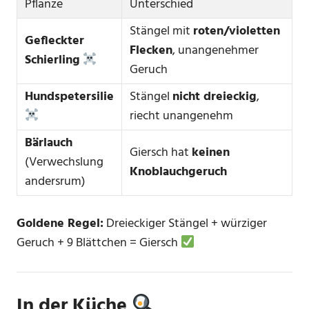
Pflanze
Unterschied
Stängel mit
roten/violetten
Gefleckter
Flecken
, unangenehmer
Schierling
Geruch
Hundspetersilie
Stängel
nicht dreieckig
,
riecht unangenehm
Bärlauch
Giersch hat
keinen
(Verwechslung
Knoblauchgeruch
andersrum)
Goldene Regel:
Dreieckiger Stängel + würziger
Geruch + 9 Blättchen = Giersch
In der Küche