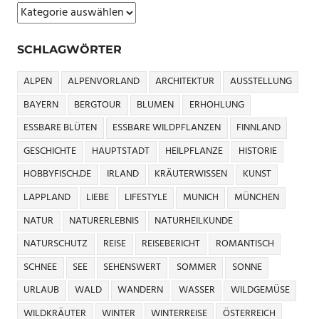
WILDGEMÜSE
Kategorie
WILDKRÄUTER
SCHLAGWÖRTER
WILDKRÄUTERPESTO
WILDKRÄUTERREZEPTE
ALPEN
ALPENVORLAND
ARCHITEKTUR
AUSSTELLUNG
WILDKRÄUTERSALAT
BAYERN
BERGTOUR
BLUMEN
ERHOHLUNG
WILDKRÄUTERTEE
ESSBARE BLÜTEN
ESSBARE WILDPFLANZEN
FINNLAND
GESCHICHTE
HAUPTSTADT
HEILPFLANZE
HISTORIE
HOBBYFISCH.DE
IRLAND
KRÄUTERWISSEN
KUNST
LAPPLAND
LIEBE
LIFESTYLE
MUNICH
MÜNCHEN
NATUR
NATURERLEBNIS
NATURHEILKUNDE
NATURSCHUTZ
REISE
REISEBERICHT
ROMANTISCH
SCHNEE
SEE
SEHENSWERT
SOMMER
SONNE
URLAUB
WALD
WANDERN
WASSER
WILDGEMÜSE
WILDKRÄUTER
WINTER
WINTERREISE
ÖSTERREICH