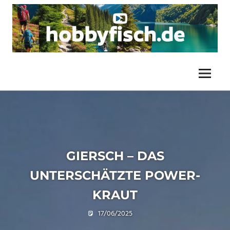
Zum
Inhalt
springen
Unsere
HIKINGHIGHLIGHTS.DE
Unternehmungen
und
Menü
/
Touren
HOBBYFISCH.DE
GIERSCH – DAS
UNTERSCHÄTZTE POWER-
KRAUT
17/06/2025
U. F.
Botanik