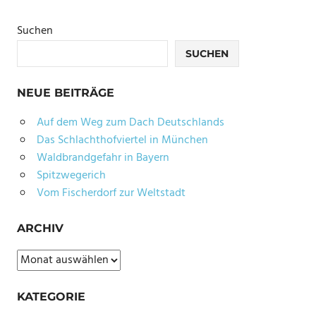
ESSBARE
BLÜTEN
Suchen
ESSBARE
SUCHEN
WILDPFLANZEN
GARTENUNKRAUT
NEUE BEITRÄGE
GELENKBESCHWERDEN
Auf dem Weg zum Dach Deutschlands
GICHTKRAUT
Das Schlachthofviertel in München
GIERSCH
Waldbrandgefahr in Bayern
HEILPFLANZE
Spitzwegerich
Vom Fischerdorf zur Weltstadt
KRÄUTERWISSEN
NACHHALTIGE
ARCHIV
ERNÄHRUNG
NATURHEILKUNDE
Archiv
PFLANZENPORTRÄT
KATEGORIE
RHEUMA