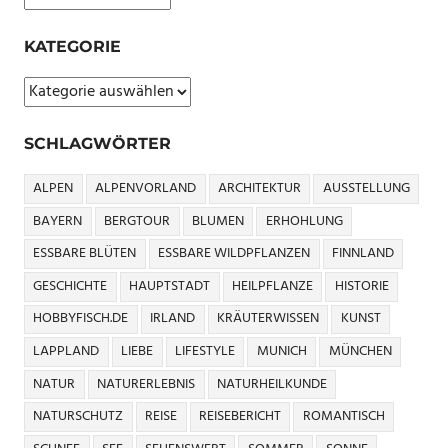
IRLAND
KATEGORIE
MONASTERBOICE
Kategorie
MUIREDACH
KREUZ
REISE
SCHLAGWÖRTER
REISEZIEL
ALPEN
ALPENVORLAND
ARCHITEKTUR
AUSSTELLUNG
GRAFSCHAFT
LOUTH
BAYERN
BERGTOUR
BLUMEN
ERHOHLUNG
RUNDTURM
ESSBARE BLÜTEN
ESSBARE WILDPFLANZEN
FINNLAND
IRLAND
GESCHICHTE
HAUPTSTADT
HEILPFLANZE
HISTORIE
SPIRITUELLE
HOBBYFISCH.DE
IRLAND
KRÄUTERWISSEN
KUNST
ORTE
IRLAND
LAPPLAND
LIEBE
LIFESTYLE
MUNICH
MÜNCHEN
URLAUB
NATUR
NATURERLEBNIS
NATURHEILKUNDE
NATURSCHUTZ
REISE
REISEBERICHT
ROMANTISCH