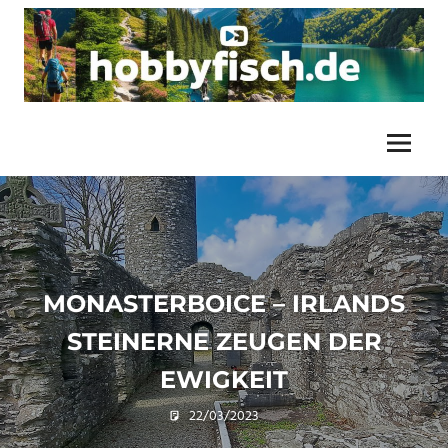
Zum
Inhalt
springen
Unsere
HIKINGHIGHLIGHTS.DE
Unternehmungen
und
Menü
/
Touren
HOBBYFISCH.DE
MONASTERBOICE – IRLANDS
STEINERNE ZEUGEN DER
EWIGKEIT
22/03/2023
U. F.
Erholung
,
Frühling
,
Geschichte
,
Irland
,