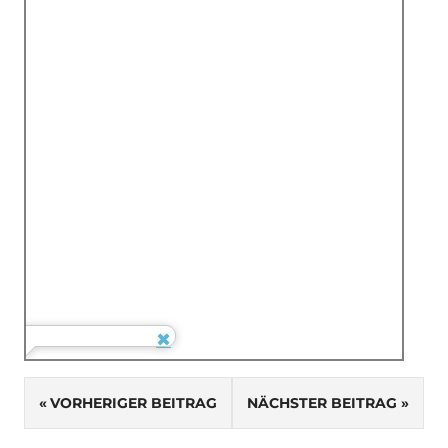
SCHLAGWÖRTER
Beitragsnavigation
ERHOHLUNG
VORHERIGER BEITRAG
NÄCHSTER BEITRAG
GESCHICHTE