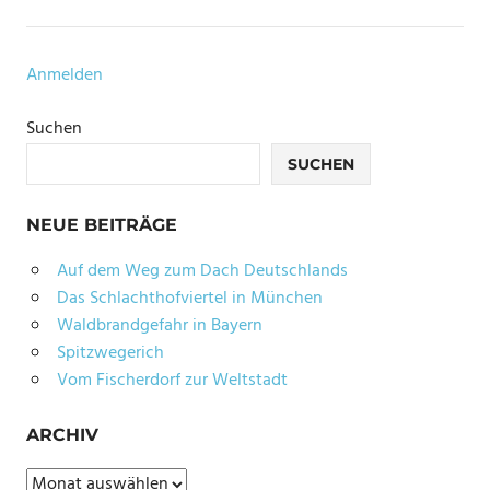
GESCHICHTE
IRLAND
Anmelden
HISTORIE
HOCHKREUZE
Suchen
IRLAND
SUCHEN
IRLAND
IRLAND
NEUE BEITRÄGE
GEHEIMTIPPS
Auf dem Weg zum Dach Deutschlands
IRLAND
Das Schlachthofviertel in München
REISEBERICHT
Waldbrandgefahr in Bayern
KELTISCHES
Spitzwegerich
ERBE
Vom Fischerdorf zur Weltstadt
KLOSTER
KLÖSTER
ARCHIV
IRLAND
Archiv
KULTUR