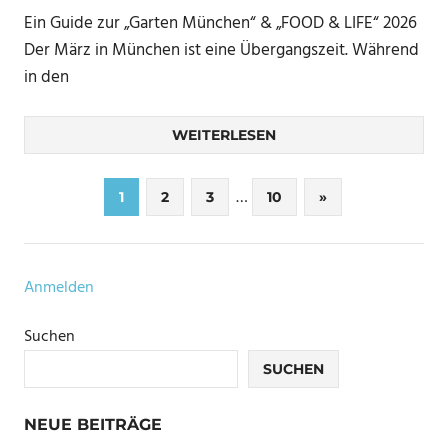
Ein Guide zur „Garten München“ & „FOOD & LIFE“ 2026
Der März in München ist eine Übergangszeit. Während
in den
WEITERLESEN
Seitennummerierung
…
Nächste
1
2
3
10
»
Beiträge
der
Beiträge
Anmelden
Suchen
SUCHEN
NEUE BEITRÄGE